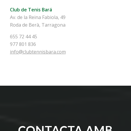
Club de Tenis Bará
Av. de la Reina Fabiola, 49
Roda de Berà, Tarragona
655 72 44 45
977 801 836
info@clubtennisbara.com
CONTACTA AMB