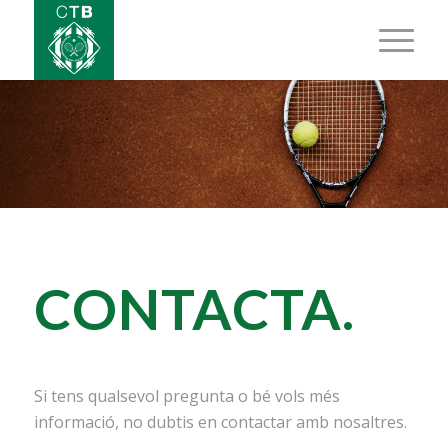
CONTACTA
.
Si tens qualsevol pregunta o bé vols més
informació, no dubtis en contactar amb nosaltres.