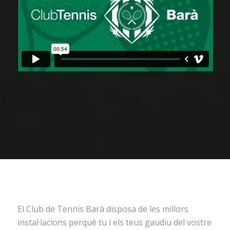
El Club de Tennis Barà disposa de les millors
instal·lacions perquè tu i els teus gaudiu del vostre