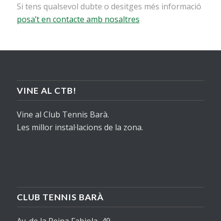
Si tens qualsevol dubte o desitges més informació
posa’t en contacte amb nosaltres
VINE AL CTB!
Vine al Club Tennis Barà.
Les millor instal·lacions de la zona.
CLUB TENNIS BARÀ