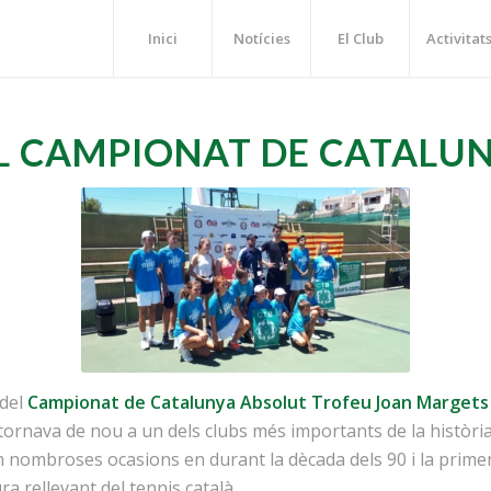
Inici
Notícies
El Club
Activitat
L
CAMPIONAT DE CATALU
 del
Campionat de Catalunya Absolut Trofeu Joan Margets 
tornava de nou a un dels clubs més importants de la història 
nombroses ocasions en durant la dècada dels 90 i la primera
ra rellevant del tennis català.