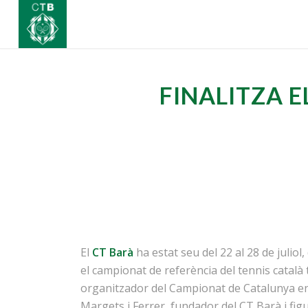
FINALITZA E
El
CT Barà
ha estat seu del 22 al 28 de juliol,
el campionat de referència del tennis català 
organitzador del Campionat de Catalunya en 
Margets i Ferrer, fundador del CT Barà i figu