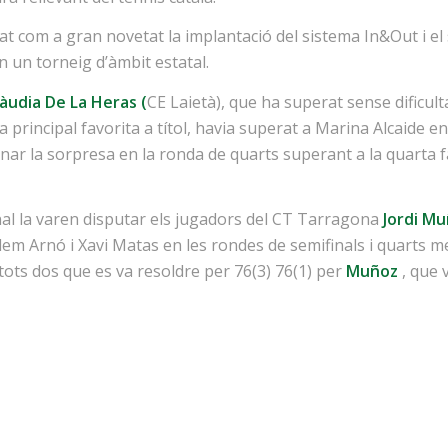
t com a gran novetat la implantació del sistema In&Out i el
 un torneig d’àmbit estatal.
àudia De La Heras (
CE Laietà), que ha superat sense dificul
principal favorita a títol, havia superat a Marina Alcaide en 
nar la sorpresa en la ronda de quarts superant a la quarta fa
inal la varen disputar els jugadors del CT Tarragona
Jordi M
lem Arnó i Xavi Matas en les rondes de semifinals i quarts m
re tots dos que es va resoldre per 76(3) 76(1) per
Muñoz
, que 