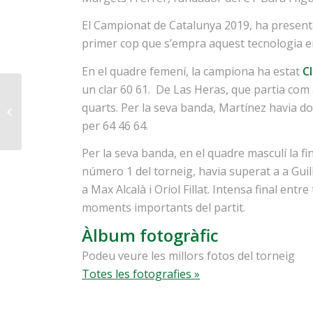
El Campionat de Catalunya 2019, ha presenta
primer cop que s’empra aquest tecnologia en
En el quadre femení, la campiona ha estat
Cl
un clar 60 61. De Las Heras, que partia com a 
quarts. Per la seva banda, Martínez havia do
Festa Infantil 2019
per 64 46 64.
Per la seva banda, en el quadre masculí la f
número 1 del torneig, havia superat a a Guil
a Max Alcalà i Oriol Fillat. Intensa final ent
moments importants del partit.
Àlbum fotogràfic
Podeu veure les millors fotos del torneig
Totes les fotografies
»