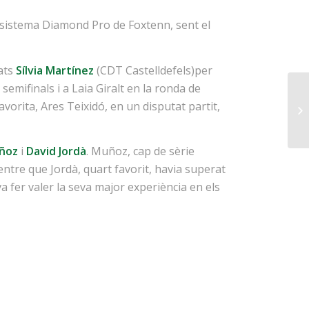
 sistema Diamond Pro de Foxtenn, sent el
tats
Sílvia Martínez
(CDT Castelldefels)per
semifinals i a Laia Giralt en la ronda de
vorita, Ares Teixidó, en un disputat partit,
uñoz
i
David Jordà
. Muñoz, cap de sèrie
entre que Jordà, quart favorit, havia superat
va fer valer la seva major experiència en els