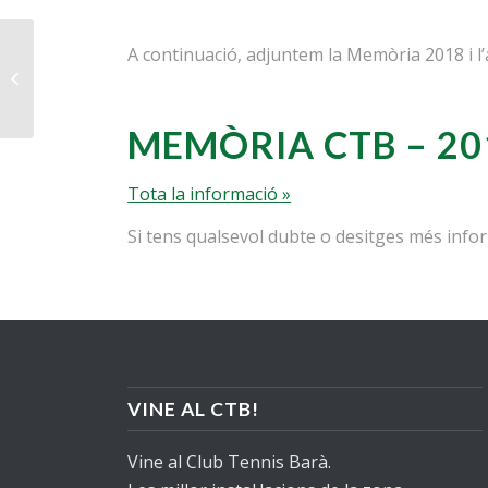
A continuació, adjuntem la Memòria 2018 i l’
Open Nacional Tennis
CTB – 4.000€
MEMÒRIA CTB – 20
Tota la informació »
Si tens qualsevol dubte o desitges més inf
VINE AL CTB!
Vine al Club Tennis Barà.